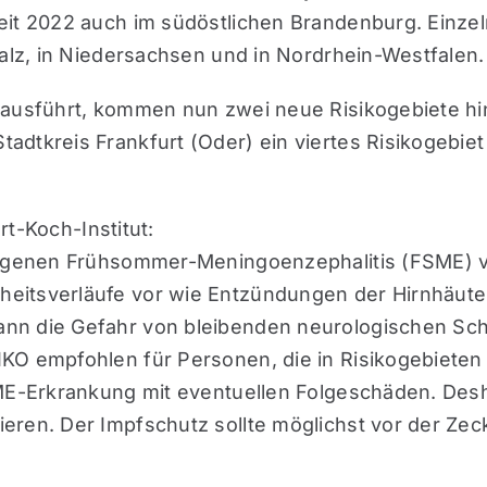
eit 2022 auch im südöstlichen Brandenburg. Einzel
falz, in Niedersachsen und in Nordrhein-Westfalen.
 ausführt, kommen nun zwei neue Risikogebiete hin
dtkreis Frankfurt (Oder) ein viertes Risikogebiet
t-Koch-Institut:
tragenen Frühsommer-Meningoenzephalitis (FSME) v
eitsverläufe vor wie Entzündungen der Hirnhäute
nn die Gefahr von bleibenden neurologischen Sch
IKO empfohlen für Personen, die in Risikogebiete
SME-Erkrankung mit eventuellen Folgeschäden. Des
ren. Der Impfschutz sollte möglichst vor der Zeck