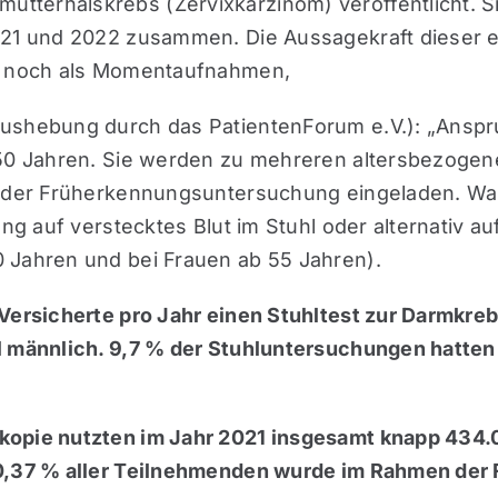
terhalskrebs (Zervixkarzinom) veröffentlicht. Si
021 und 2022 zusammen. Die Aussagekraft dieser e
en noch als Momentaufnahmen,
aushebung durch das PatientenForum e.V.): „Anspr
 50 Jahren. Sie werden zu mehreren altersbezoge
an der Früherkennungsuntersuchung eingeladen. Wa
tung auf verstecktes Blut im Stuhl oder alternativ
 Jahren und bei Frauen ab 55 Jahren).
 Versicherte pro Jahr einen Stuhltest zur Darmkre
l männlich. 9,7 % der Stuhluntersuchungen hatten
kopie nutzten im Jahr 2021 insgesamt knapp 434.
 0,37 % aller Teilnehmenden wurde im Rahmen der