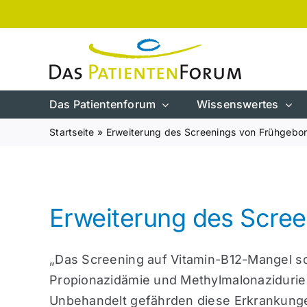
Zum
Inhalt
springen
Das Patientenforum
Wissenswertes
Startseite
»
Erweiterung des Screenings von Frühgebo
Erweiterung des Scre
„Das Screening auf Vitamin-B12-Mangel s
Propionazidämie und Methylmalonazidurie
Unbehandelt gefährden diese Erkrankunge