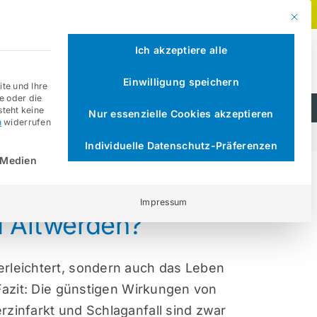
EINLOGGEN
MITGLIED WERDEN
Mit di
Ich akzeptiere alle
Bundesverband für Patienten- und Versicherteninteressen
Bundesverband für Selbsthilfegruppen
Einwilligung speichern
te und Ihre
e oder die
steht keine
Nur essenzielle Cookies akzeptieren
n
widerrufen
Individuelle Datenschutz-Präferenzen
 Service-Gruppe ist essenziell und kann nicht abgew
 Medien
Impressum
 Altwerden?
erleichtert, sondern auch das Leben
Fazit: Die günstigen Wirkungen von
zinfarkt und Schlaganfall sind zwar