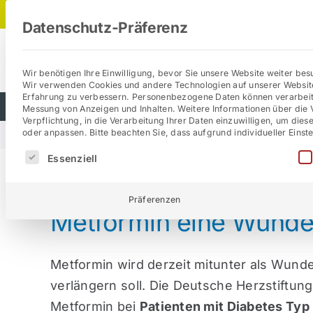
Zum
Datenschutz-Präferenz
Inhalt
springen
Wir benötigen Ihre Einwilligung, bevor Sie unsere Website weiter be
Wir verwenden Cookies und andere Technologien auf unserer Website.
Erfahrung zu verbessern.
Personenbezogene Daten können verarbeitet 
Das Patientenforum
Wissenswertes
Messung von Anzeigen und Inhalten.
Weitere Informationen über die 
Verpflichtung, in die Verarbeitung Ihrer Daten einzuwilligen, um die
oder anpassen.
Bitte beachten Sie, dass aufgrund individueller Eins
Startseite
»
Metformin eine Wunderdroge zum Abnehm
Es folgt eine Liste der Service-Gruppen, für di
Essenziell
Präferenzen
Metformin eine Wund
Metformin wird derzeit mitunter als Wund
verlängern soll. Die Deutsche Herzstiftun
Metformin
bei
Patienten mit Diabetes Typ