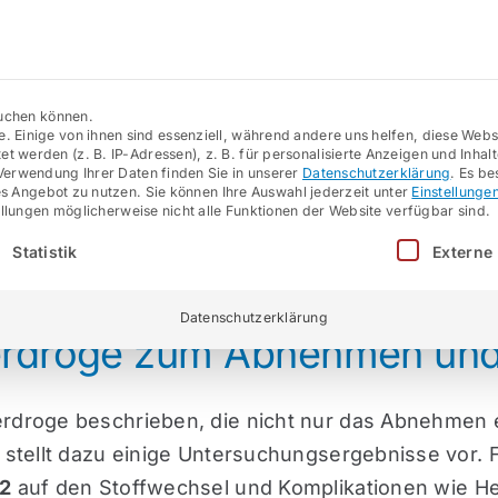
suchen können.
 Einige von ihnen sind essenziell, während andere uns helfen, diese Websi
werden (z. B. IP-Adressen), z. B. für personalisierte Anzeigen und Inhalt
Kontakt
Verwendung Ihrer Daten finden Sie in unserer
Datenschutzerklärung
.
Es be
ses Angebot zu nutzen.
Sie können Ihre Auswahl jederzeit unter
Einstellunge
tellungen möglicherweise nicht alle Funktionen der Website verfügbar sind.
en und Altwerden?
e eine Einwilligung erteilt werden kann. Die erste
Statistik
Externe
Datenschutzerklärung
erdroge zum Abnehmen und
erdroge beschrieben, die nicht nur das Abnehmen 
g stellt dazu einige Untersuchungsergebnisse vor. 
 2
auf den Stoffwechsel und Komplikationen wie Her