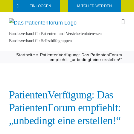
Zum
EINLOGGEN
MITGLIED WERDEN
Inhalt
springen
Bundesverband für Patienten- und Versicherteninteressen
Bundesverband für Selbsthilfegruppen
Startseite
»
PatientenVerfügung: Das PatientenForum
empfiehlt: „unbedingt eine erstellen!“
PatientenVerfügung: Das
PatientenForum empfiehlt:
„unbedingt eine erstellen!“