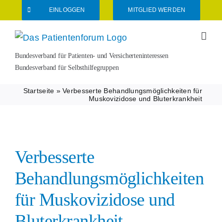
Zum
EINLOGGEN
MITGLIED WERDEN
Inhalt
springen
Bundesverband für Patienten- und Versicherteninteressen
Bundesverband für Selbsthilfegruppen
Startseite
»
Verbesserte Behandlungsmöglichkeiten für
Muskovizidose und Bluterkrankheit
Verbesserte
Behandlungsmöglichkeiten
für Muskovizidose und
Bluterkrankheit