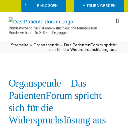
Zum
EINLOGGEN
MITGLIED WERDEN
Inhalt
springen
Bundesverband für Patienten- und Versicherteninteressen
Bundesverband für Selbsthilfegruppen
Startseite
»
Organspende – Das PatientenForum spricht
sich für die Widerspruchslösung aus
Organspende – Das
PatientenForum spricht
sich für die
Widerspruchslösung aus